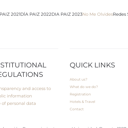
PAIZ 2021
DÍA PAIZ 2022
DIA PAIZ 2023
No Me Olvides
Redes 
NSTITUTIONAL
QUICK LINKS
EGULATIONS
About us?
What do we do?
nsparency and access to
Registration
lic information
Hotels & Travel
 of personal data
Contact