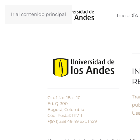
Ir al contenido principal
Inicio
DÍA 
I
R
Tra
Cra. 1 No. 18a - 10
Ed. Q-300
pub
Bogotá, Colombia
Use
Cód. Postal: 111711
+(571) 339 49 49
ext. 1429